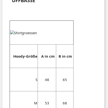
"UFFBASSE"
Hoody-Größe
A in cm
B in cm
S
48
65
M
53
68