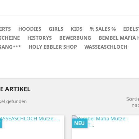
HIRTS
HOODIES
GIRLS
KIDS
% SALES %
EDELS
SCHEINE
HISTORYS
BEWERBUNG
BEMBEL MAFIA
GANG***
HOLY EBBLER SHOP
WASSEASCHLOCH
E ARTIKEL
Sorti
ikel gefunden
na
NEU