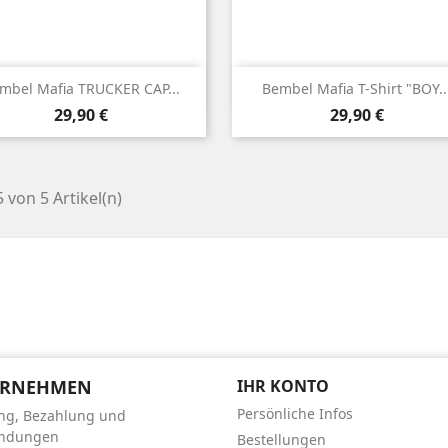


Vorschau
Vorschau
mbel Mafia TRUCKER CAP...
Bembel Mafia T-Shirt "BOY..
Preis
Preis
29,90 €
29,90 €
5 von 5 Artikel(n)
tagram
ERNEHMEN
IHR KONTO
Persönliche Infos
ung, Bezahlung und
endungen
Bestellungen