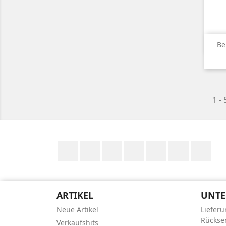
Be
1 - 
Facebook
Twitter
RSS
YouTube
Pinterest
Vimeo
Ins
ARTIKEL
UNT
Neue Artikel
Liefer
Rücks
Verkaufshits