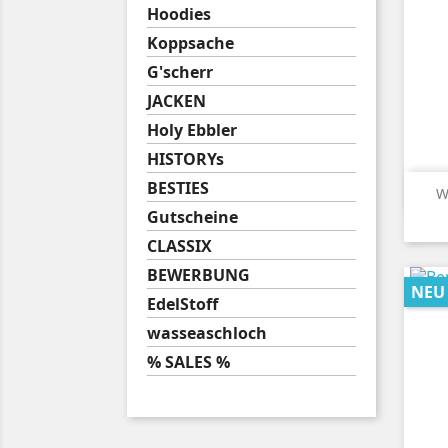
Hoodies
Koppsache
G'scherr
JACKEN
Holy Ebbler
HISTORYs
BESTIES
W
Gutscheine
CLASSIX
BEWERBUNG
NEU
EdelStoff
wasseaschloch
% SALES %