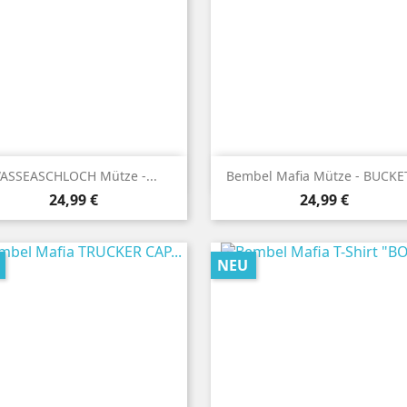


Vorschau
Vorschau
ASSEASCHLOCH Mütze -...
Bembel Mafia Mütze - BUCKET
Preis
Preis
24,99 €
24,99 €
NEU