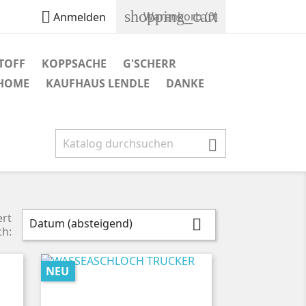
shopping_cart

Warenkorb
(0)
Anmelden
TOFF
KOPPSACHE
G'SCHERR
 HOME
KAUFHAUS LENDLE
DANKE

ert
Datum (absteigend)

ch:
NEU