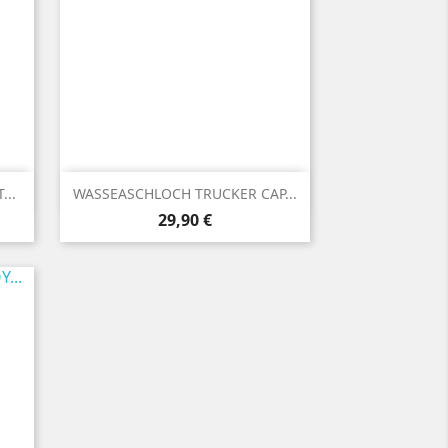

Vorschau
...
WASSEASCHLOCH TRUCKER CAP...
Preis
29,90 €