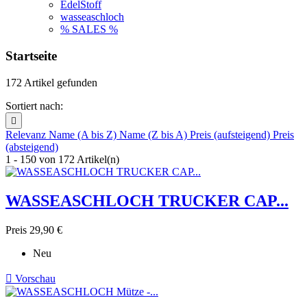
EdelStoff
wasseaschloch
% SALES %
Startseite
172 Artikel gefunden
Sortiert nach:

Relevanz
Name (A bis Z)
Name (Z bis A)
Preis (aufsteigend)
Preis
(absteigend)
1 - 150 von 172 Artikel(n)
WASSEASCHLOCH TRUCKER CAP...
Preis
29,90 €
Neu

Vorschau