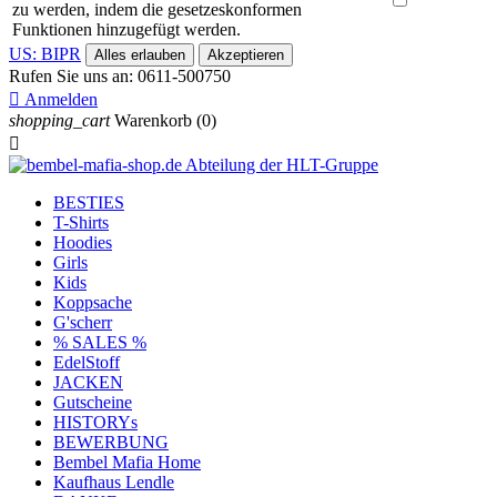
zu werden, indem die gesetzeskonformen
Funktionen hinzugefügt werden.
US: BIPR
Alles erlauben
Akzeptieren
Rufen Sie uns an:
0611-500750

Anmelden
shopping_cart
Warenkorb
(0)

BESTIES
T-Shirts
Hoodies
Girls
Kids
Koppsache
G'scherr
% SALES %
EdelStoff
JACKEN
Gutscheine
HISTORYs
BEWERBUNG
Bembel Mafia Home
Kaufhaus Lendle