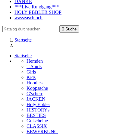
DANKE
***Live Rundgang***
HOLY EBBLER SHOP
wasseaschloch

Suche
Startseite
Startseite
Hemden
T-Shirts
Girls
Kids
Hoodies
Koppsache
G'scherr
JACKEN
Holy Ebbler
HISTORYs
BESTIES
Gutscheine
CLASSIX
BEWERBUNG