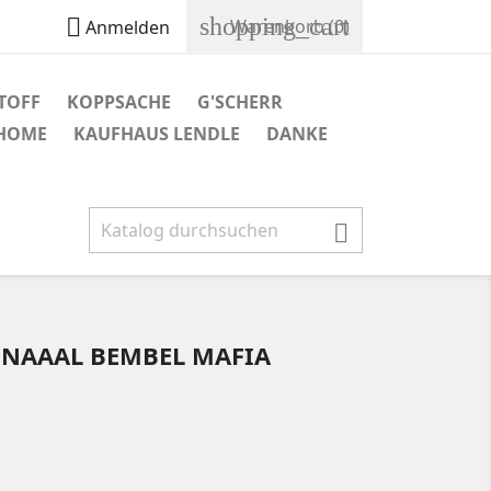
shopping_cart

Warenkorb
(0)
Anmelden
TOFF
KOPPSACHE
G'SCHERR
 HOME
KAUFHAUS LENDLE
DANKE

INAAAL BEMBEL MAFIA