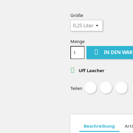
Größe
Menge

IN DEN WA

Uff Laacher
Teilen
Beschreibung
Art