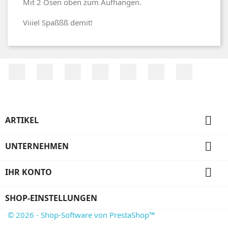
Mit 2 Ösen oben zum Aufhängen.
Viiiel Spaßßß demit!
Facebook
Twitter
RSS
YouTube
Pinterest
Vimeo
Instagr

ARTIKEL

UNTERNEHMEN

IHR KONTO
SHOP-EINSTELLUNGEN
© 2026 - Shop-Software von PrestaShop™