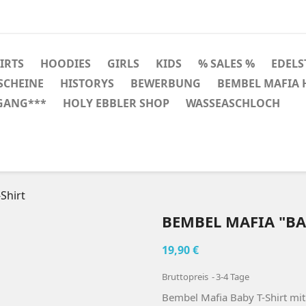
HIRTS
HOODIES
GIRLS
KIDS
% SALES %
EDELS
SCHEINE
HISTORYS
BEWERBUNG
BEMBEL MAFIA
GANG***
HOLY EBBLER SHOP
WASSEASCHLOCH
Shirt
BEMBEL MAFIA "BA
19,90 €
Bruttopreis
3-4 Tage
Bembel Mafia Baby T-Shirt mi