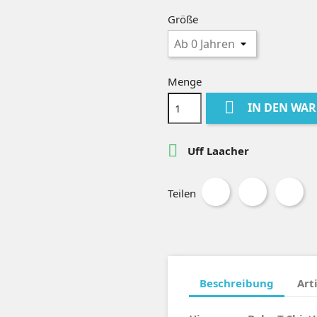
Größe
Menge

IN DEN WA

Uff Laacher
Teilen
Beschreibung
Art