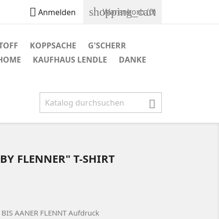
shopping_cart

Warenkorb
(0)
Anmelden
TOFF
KOPPSACHE
G'SCHERR
 HOME
KAUFHAUS LENDLE
DANKE

BY FLENNER" T-SHIRT
t BIS AANER FLENNT Aufdruck