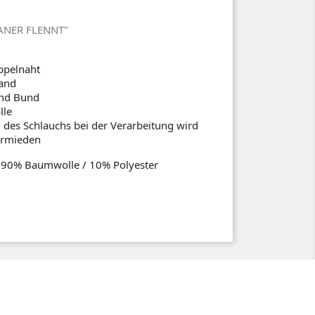
AANER FLENNT"
ppelnaht
and
und Bund
le
 des Schlauchs bei der Verarbeitung wird
vermieden
: 90% Baumwolle / 10% Polyester