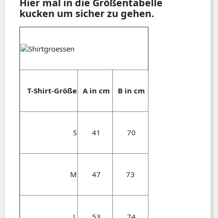
Hier mal in die Größentabelle
kucken um sicher zu gehen.
T-Shirt-Größe
A in cm
B in cm
S
41
70
M
47
73
L
53
74