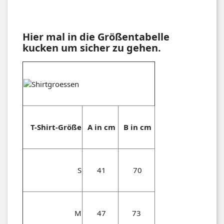
Hier mal in die Größentabelle
kucken um sicher zu gehen.
T-Shirt-Größe
A in cm
B in cm
S
41
70
M
47
73