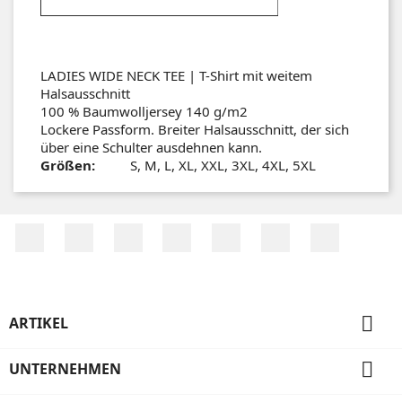
LADIES WIDE NECK TEE | T-Shirt mit weitem
Halsausschnitt
100 % Baumwolljersey 140 g/m2
Lockere Passform. Breiter Halsausschnitt, der sich
über eine Schulter ausdehnen kann.
Größen:
S, M, L, XL, XXL, 3XL, 4XL, 5XL
Facebook
Twitter
RSS
YouTube
Pinterest
Vimeo
Instagr

ARTIKEL

UNTERNEHMEN