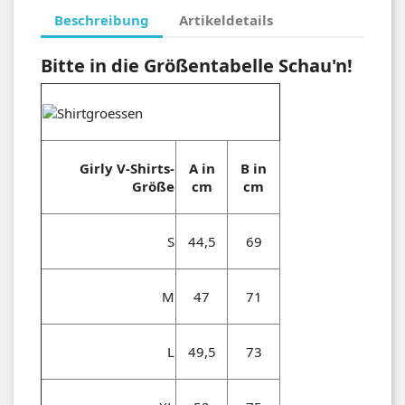
Beschreibung
Artikeldetails
Bitte in die Größentabelle Schau'n!
Girly V-Shirts-
A in
B in
Größe
cm
cm
S
44,5
69
M
47
71
L
49,5
73