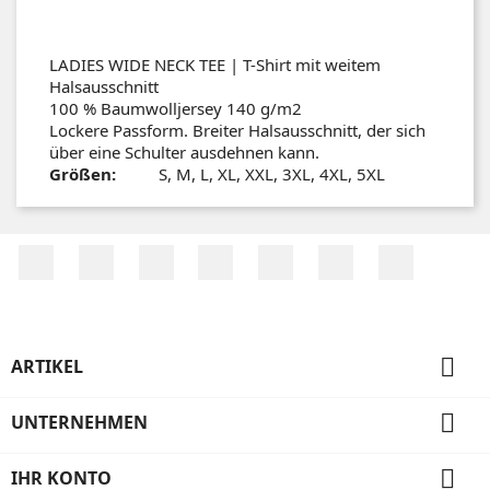
LADIES WIDE NECK TEE | T-Shirt mit weitem
Halsausschnitt
100 % Baumwolljersey 140 g/m2
Lockere Passform. Breiter Halsausschnitt, der sich
über eine Schulter ausdehnen kann.
Größen:
S, M, L, XL, XXL, 3XL, 4XL, 5XL
Facebook
Twitter
RSS
YouTube
Pinterest
Vimeo
Instagr

ARTIKEL

UNTERNEHMEN

IHR KONTO