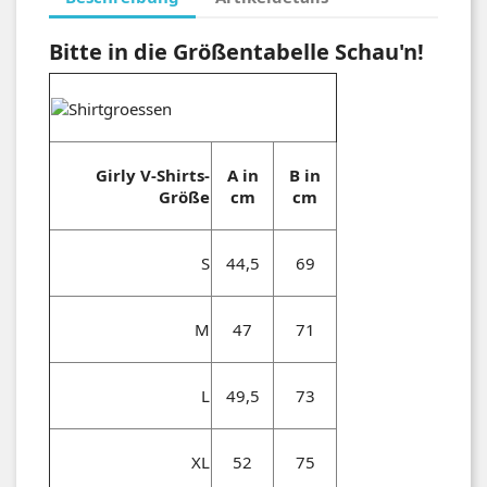
Bitte in die Größentabelle Schau'n!
Girly V-Shirts-
A in
B in
Größe
cm
cm
S
44,5
69
M
47
71
L
49,5
73
XL
52
75