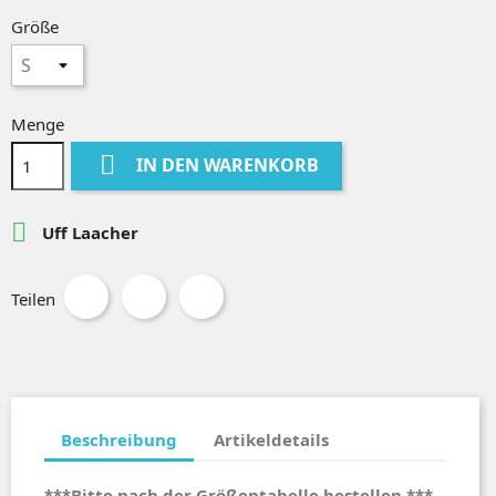
Größe
Menge

IN DEN WARENKORB

Uff Laacher
Teilen
Beschreibung
Artikeldetails
***Bitte nach der Größentabelle bestellen.***