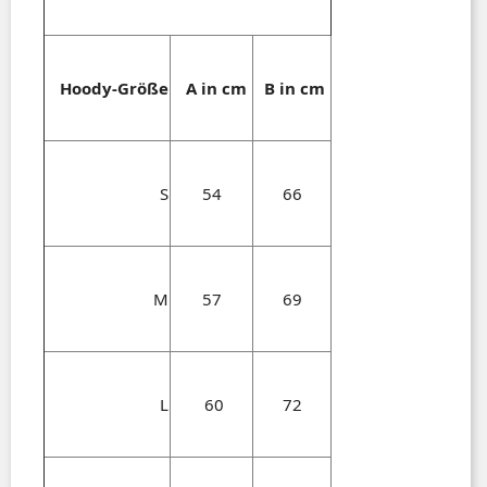
Hoody-Größe
A in cm
B in cm
S
54
66
M
57
69
L
60
72