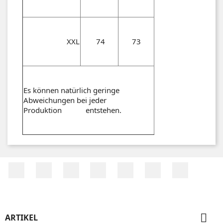
XXL
74
73
Es können natürlich geringe
Abweichungen bei jeder
Produktion entstehen.
Facebook
Twitter
RSS
YouTube
Pinterest
Vimeo
Instagr

ARTIKEL