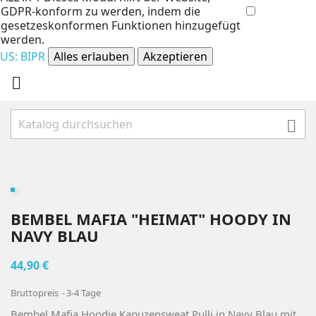
GDPR-konform zu werden, indem die
gesetzeskonformen Funktionen hinzugefügt
werden.
US: BIPR
Alles erlauben
Akzeptieren


BEMBEL MAFIA "HEIMAT" HOODY IN
NAVY BLAU
44,90 €
Bruttopreis
3-4 Tage
Bembel Mafia Hoodie Kapuzensweat Pulli in Navy Blau mit