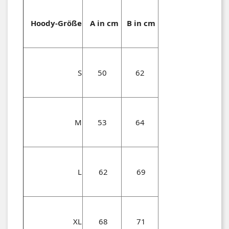
Hoody-Größe
A in cm
B in cm
S
50
62
M
53
64
L
62
69
XL
68
71