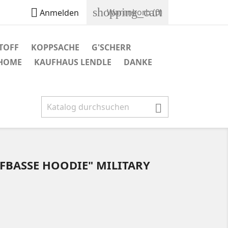
shopping_cart

Warenkorb
(0)
Anmelden
TOFF
KOPPSACHE
G'SCHERR
 HOME
KAUFHAUS LENDLE
DANKE

FBASSE HOODIE" MILITARY