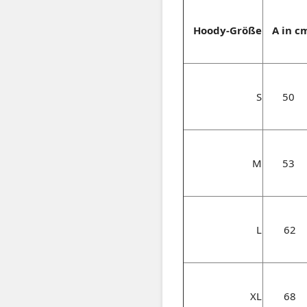
Hoody-Größe
A in c
S
50
M
53
L
62
XL
68