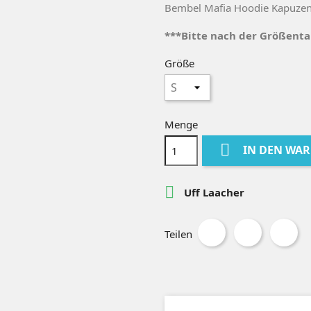
Bembel Mafia Hoodie Kapuzens
***Bitte nach der Größentab
Größe
Menge

IN DEN WA

Uff Laacher
Teilen