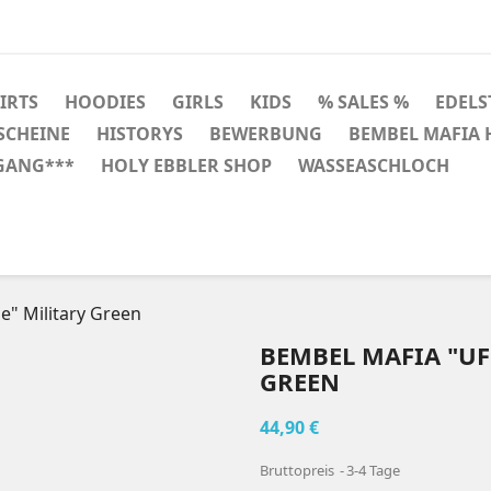
HIRTS
HOODIES
GIRLS
KIDS
% SALES %
EDELS
SCHEINE
HISTORYS
BEWERBUNG
BEMBEL MAFIA
GANG***
HOLY EBBLER SHOP
WASSEASCHLOCH
" Military Green
BEMBEL MAFIA "UF
GREEN
44,90 €
Bruttopreis
3-4 Tage