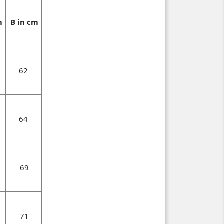
m
B in cm
62
64
69
71