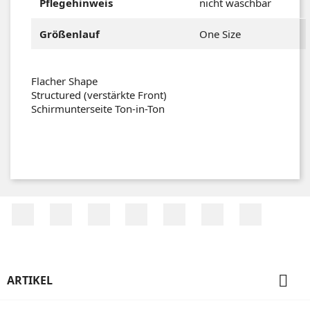
Pflegehinweis
nicht waschbar
Größenlauf
One Size
Flacher Shape
Structured (verstärkte Front)
Schirmunterseite Ton-in-Ton
Facebook
Twitter
RSS
YouTube
Pinterest
Vimeo
Instagr

ARTIKEL