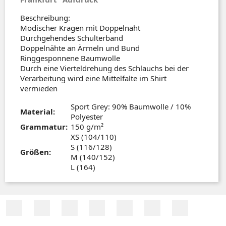
Beschreibung:
Modischer Kragen mit Doppelnaht
Durchgehendes Schulterband
Doppelnähte an Ärmeln und Bund
Ringgesponnene Baumwolle
Durch eine Vierteldrehung des Schlauchs bei der
Verarbeitung wird eine Mittelfalte im Shirt
vermieden
Sport Grey: 90% Baumwolle / 10%
Material:
Polyester
Grammatur:
150 g/m²
XS (104/110)
S (116/128)
Größen:
M (140/152)
L (164)
Facebook
Twitter
RSS
YouTube
Pinterest
Vimeo
Instagra