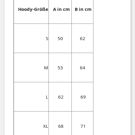
Hoody-Größe
A in cm
B in cm
S
50
62
M
53
64
L
62
69
XL
68
71