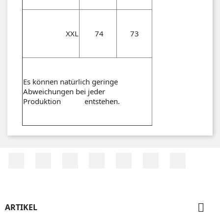
XXL
74
73
Es können natürlich geringe
Abweichungen bei jeder
Produktion entstehen.
Facebook
Twitter
RSS
YouTube
Pinterest
Vimeo
Instagr

ARTIKEL