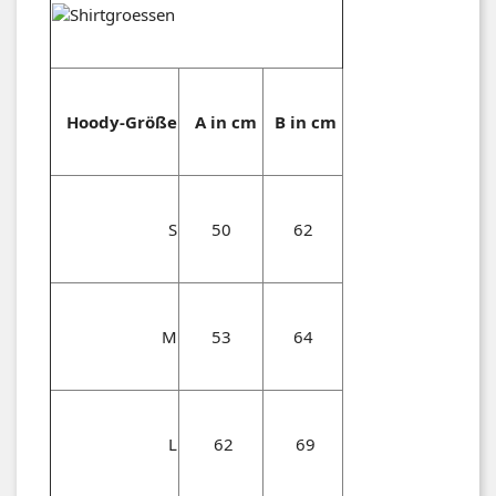
Hoody-Größe
A in cm
B in cm
S
50
62
M
53
64
L
62
69