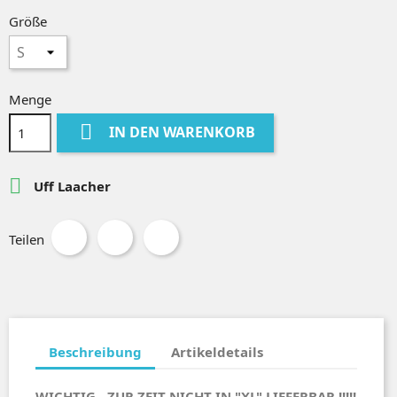
Größe
Menge

IN DEN WARENKORB

Uff Laacher
Teilen
Beschreibung
Artikeldetails
WICHTIG - ZUR ZEIT NICHT IN "XL" LIEFERBAR !!!!!