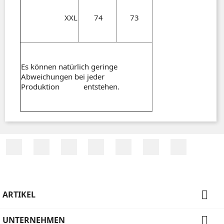
XXL
74
73
Es können natürlich geringe
Abweichungen bei jeder
Produktion entstehen.
Facebook
Twitter
RSS
YouTube
Pinterest
Vimeo
Instagra

ARTIKEL

UNTERNEHMEN