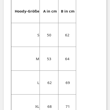
Hoody-Größe
A in cm
B in cm
S
50
62
M
53
64
L
62
69
XL
68
71