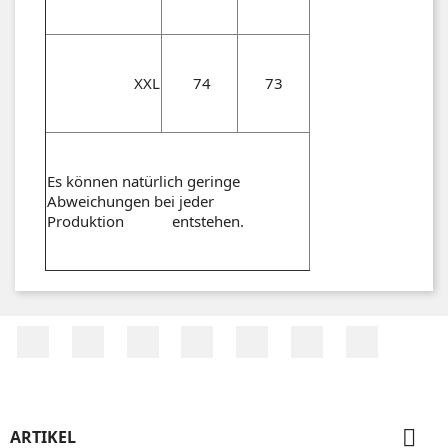
XXL
74
73
Es können natürlich geringe
Abweichungen bei jeder
Produktion entstehen.
Facebook
Twitter
RSS
YouTube
Pinterest
Vimeo
Instagr

ARTIKEL